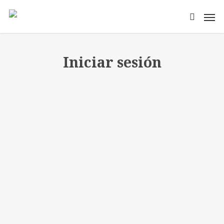
Iniciar sesión
Nombre de ususario o email
*
Contraseña
*
Mantenerme conectado
Registro