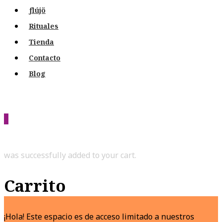
ƒlújö
Rituales
Tienda
Contacto
Blog
0
was successfully added to your cart.
Carrito
¡Hola! Este espacio es de acceso limitado a nuestros