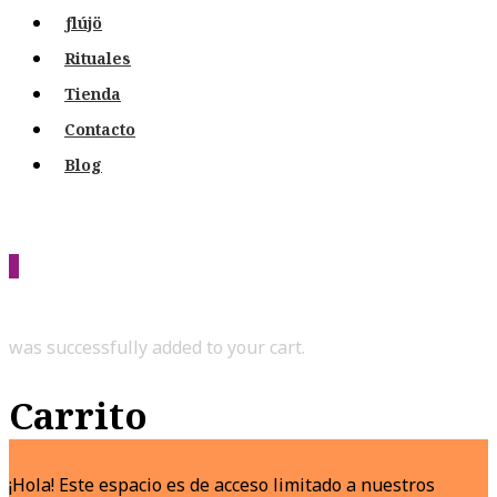
ƒlújö
Rituales
Tienda
Contacto
Blog
0
was successfully added to your cart.
Carrito
¡Hola! Este espacio es de acceso limitado a nuestros