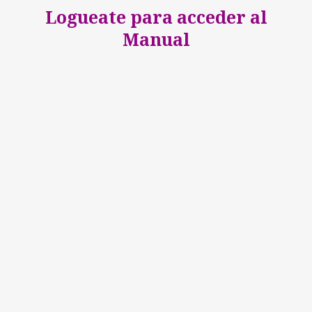
Logueate para acceder al
Manual
Nombre de ususario o email
*
Contraseña
*
Mantenerme conectado
Registro
¿Has olvidado tu contraseña?