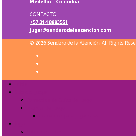
Medellín – Colombia
CONTACTO
+57 314 8883551
jugar@senderodelaatencion.com
© 2026 Sendero de la Atención. All Rights Rese
Inicio
Sobre el Juego
Formación de Guías de Juego
Manual de juego
Contenido para jugadores
Jugar
Sobre de cartas