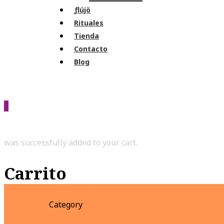
ƒlújö
Rituales
Tienda
Contacto
Blog
0
was successfully added to your cart.
Carrito
Category