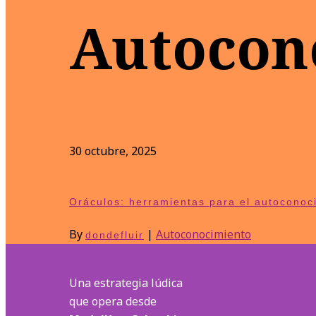
Autocon
30 octubre, 2025
Oráculos: herramientas para el autoconoc
By
|
Autoconocimiento
dondefluir
Una estrategia lúdica
que opera desde